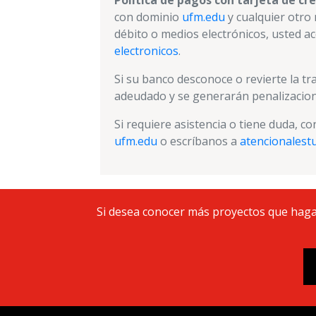
Política de pagos con tarjeta de cr
con dominio
ufm.edu
y cualquier otro 
débito o medios electrónicos, usted a
electronicos
.
Si su banco desconoce o revierte la t
adeudado y se generarán penalizacion
Si requiere asistencia o tiene duda, co
ufm.edu
o escríbanos a
atencionales
Si desea conocer más proyectos que haga