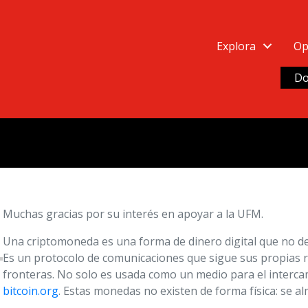
Explora
Op
 de las ideas de la libertad
y edificios
Do
 y cultura
eza
 Forum
 UFM
a excelencia Doctor Rafael Minondo
Muchas gracias por su interés en apoyar a la UFM.
ca Ludwig von Mises
ca Muso Ayau
Una criptomoneda es una forma de dinero digital que no de
penoe
Es un protocolo de comunicaciones que sigue sus propias r
fronteras. No solo es usada como un medio para el interca
ara el Análisis de las Decisiones Públicas —CADEP—
bitcoin.org
. Estas monedas no existen de forma física: se al
etum
conserva el medioambiente en la UFM