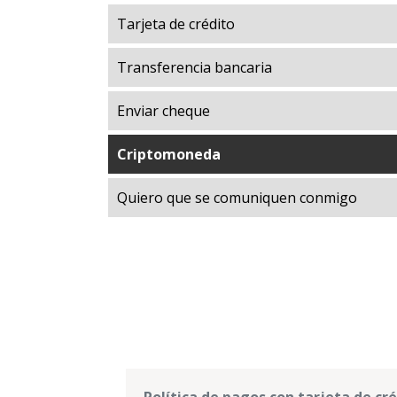
Exploraci
Tarjeta de crédito
Explorac
Transferencia bancaria
Giving D
Libertad
Enviar cheque
Luces de
Manuel F
Criptomoneda
Mapotec
Quiero que se comuniquen conmigo
Market 
Museo P
Programa
Prosperi
Treinta 
UFM Ref