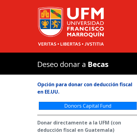
UFM
Difusión
Espacios 
Becas
Historia
Natural
Deseo donar a
Becas
Antigua
Arteteca
Opción para donar con deducción fiscal
Beca a l
en EE.UU.
Bibliote
Bibliote
Donors Capital Fund
Casa Po
Donar directamente a la UFM (con
Centro p
deducción fiscal en Guatemala)
El
arbor