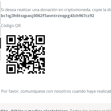
ones sobre la Historia
Si desea realizar una donación en criptomoneda, copie la di
iones sobre la Libertad
bc1qj3h6tsqpasj0062f5avntrznqpg43ch967cz92
ay
Código QR:
 en Acción
 desarrollo
. Ayau Society
a
Trends
opol Vuh
 de becas ITA (Impulso al Talento Académico)
ty Lab
años del programa de becas ITA
Por favor, comuníquese con nosotros cuando haya realiza
orm Watch