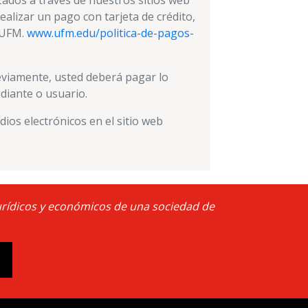
zados a través de nuestros sitios web
ealizar un pago con tarjeta de crédito,
a UFM.
www.ufm.edu/politica-de-pagos-
eviamente, usted deberá pagar lo
diante o usuario.
dios electrónicos en el sitio web
 jurídicos y económicos de una sociedad de