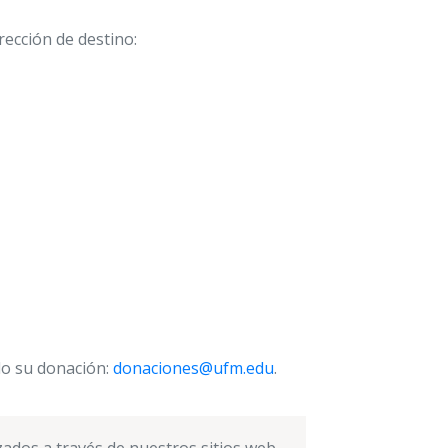
rección de destino:
do su donación:
donaciones@ufm.edu
.