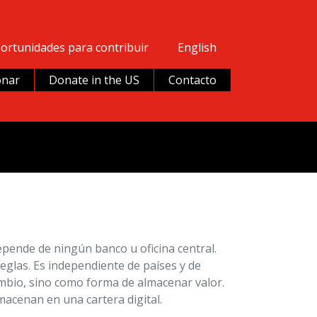
ortunidades para contribuir
English
nar
Donate in the US
Contacto
pende de ningún banco u oficina central.
eglas. Es independiente de países y de
mbio, sino como forma de almacenar valor.
macenan en una cartera digital.