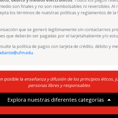
édito, débito y medios electrónicos
. Todos los pagos reali
medio son finales y no son reembolsables ni reversibles. Al r
cepta los términos de nuestras políticas y reglamentos de l
ransacción que se generó legítimamente sin contactarnos pr
es que deberán ser pagadas por el tarjetahabiente y/o estu
nsulte la política de pagos con tarjeta de crédito, débito y me
tudiante@ufm.edu
.
n posible la
enseñanza y difusión de los principios éticos,
personas libres y responsables
Explora nuestras diferentes categorías