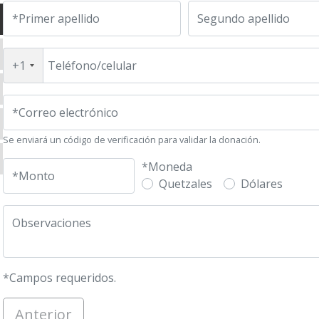
ones sobre la Historia
*Primer apellido
Segundo apellido
iones sobre la Libertad
ay
+1
Teléfono/celular
 en Acción
 desarrollo
*Correo electrónico
. Ayau Society
a
Se enviará un código de verificación para validar la donación.
Trends
*Moneda
*Monto
opol Vuh
Quetzales
Dólares
 de becas ITA (Impulso al Talento Académico)
Observaciones
ty Lab
años del programa de becas ITA
orm Watch
*Campos requeridos.
Anterior