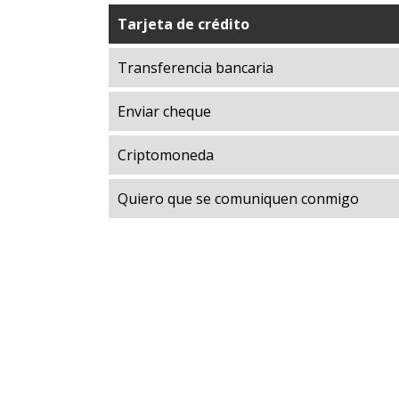
Exploraci
Tarjeta de crédito
Explorac
Transferencia bancaria
Giving D
Libertad
Enviar cheque
Luces de
Manuel F
Criptomoneda
Mapotec
Quiero que se comuniquen conmigo
Market 
Museo P
Programa
Prosperi
Treinta 
UFM Ref