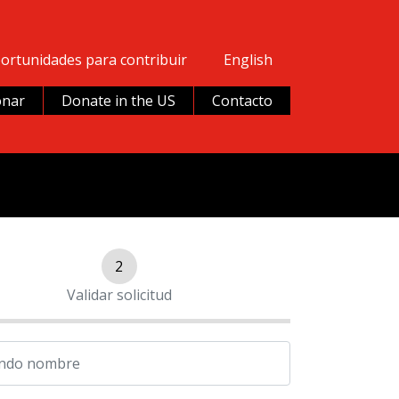
ortunidades para contribuir
English
nar
Donate in the US
Contacto
2
Validar solicitud
ndo nombre