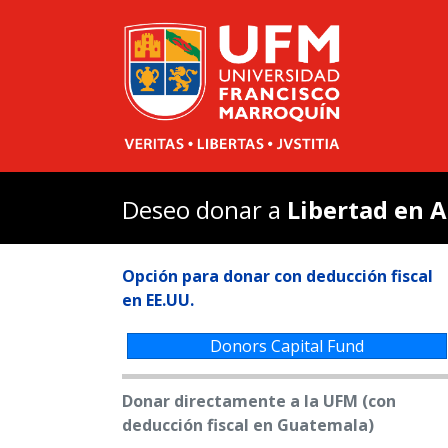
UFM
Difusión
Espacios 
Becas
Historia
Natural
Deseo donar a
Libertad en 
Antigua
Arteteca
Opción para donar con deducción fiscal
Beca a l
en EE.UU.
Bibliote
Bibliote
Donors Capital Fund
Casa Po
Donar directamente a la UFM (con
Centro p
deducción fiscal en Guatemala)
El
arbor