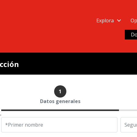
Explora
Op
 de las ideas de la libertad
y edificios
Do
 y cultura
eza
Acción
 Forum
 UFM
a excelencia Doctor Rafael Minondo
1
ca Ludwig von Mises
Datos generales
ca Muso Ayau
penoe
ara el Análisis de las Decisiones Públicas —CADEP—
*Primer nombre
Segu
etum
conserva el medioambiente en la UFM