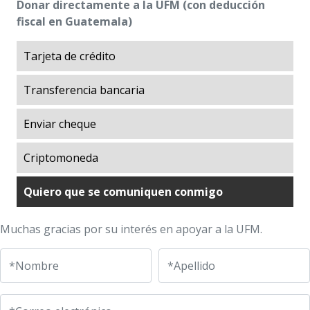
Públicas —CADEP—
Donar directamente a la UFM (con deducción
fiscal en Guatemala)
El
arboretum
conserva el medioambiente en
la UFM
Tarjeta de crédito
Exploraciones sobre la Historia
Exploraciones sobre la Libertad
Transferencia bancaria
Giving Day
Libertad en Acción
Enviar cheque
Luces de desarrollo
Criptomoneda
Manuel F. Ayau Society
Mapoteca
Quiero que se comuniquen conmigo
Market Trends
Museo Popol Vuh
Muchas gracias por su interés en apoyar a la UFM.
Programa de becas ITA (Impulso al Talento
Académico)
*Nombre
*Apellido
Prosperity Lab
Treinta años del programa de becas ITA