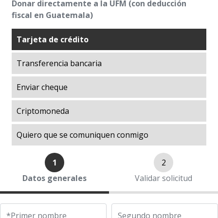
Públicas —CADEP—
Donar directamente a la UFM (con deducción
fiscal en Guatemala)
El
arboretum
conserva el medioambiente en
la UFM
Tarjeta de crédito
Exploraciones sobre la Historia
Exploraciones sobre la Libertad
Transferencia bancaria
Giving Day
Libertad en Acción
Enviar cheque
Luces de desarrollo
Criptomoneda
Manuel F. Ayau Society
Mapoteca
Quiero que se comuniquen conmigo
Market Trends
Museo Popol Vuh
1
2
Programa de becas ITA (Impulso al Talento
Datos generales
Validar solicitud
Académico)
Prosperity Lab
Treinta años del programa de becas ITA
*Primer nombre
Segundo nombre