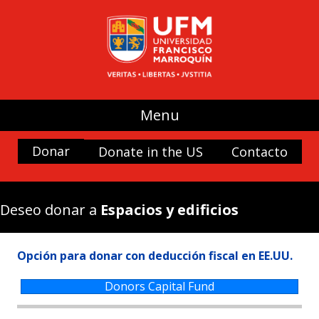
UFM
Difusión de las ideas de la libertad
Espacios y edificios
Becas
Menu
Historia y cultura
Donar
Donate in the US
Contacto
Naturaleza
Antigua Forum
Arteteca UFM
Deseo donar a
Espacios y edificios
Beca a la excelencia Doctor Rafael Minondo
Biblioteca Ludwig von Mises
Opción para donar con deducción fiscal en EE.UU.
Biblioteca Muso Ayau
Casa Popenoe
Donors Capital Fund
Centro para el Análisis de las Decisiones