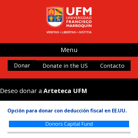
UFM
Difusión de las ideas de la libertad
Espacios y edificios
Becas
Menu
Historia y cultura
Donar
Donate in the US
Contacto
Naturaleza
Antigua Forum
Arteteca UFM
Deseo donar a
Arteteca UFM
Beca a la excelencia Doctor Rafael Minondo
Biblioteca Ludwig von Mises
Opción para donar con deducción fiscal en EE.UU.
Biblioteca Muso Ayau
Casa Popenoe
Donors Capital Fund
Centro para el Análisis de las Decisiones