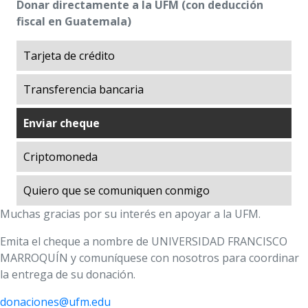
Públicas —CADEP—
Donar directamente a la UFM (con deducción
fiscal en Guatemala)
El
arboretum
conserva el medioambiente en
la UFM
Tarjeta de crédito
Exploraciones sobre la Historia
Exploraciones sobre la Libertad
Transferencia bancaria
Giving Day
Libertad en Acción
Enviar cheque
Luces de desarrollo
Criptomoneda
Manuel F. Ayau Society
Mapoteca
Quiero que se comuniquen conmigo
Market Trends
Muchas gracias por su interés en apoyar a la UFM.
Museo Popol Vuh
Emita el cheque a nombre de UNIVERSIDAD FRANCISCO
Programa de becas ITA (Impulso al Talento
MARROQUÍN y comuníquese con nosotros para coordinar
Académico)
la entrega de su donación.
Prosperity Lab
donaciones@ufm.edu
Treinta años del programa de becas ITA